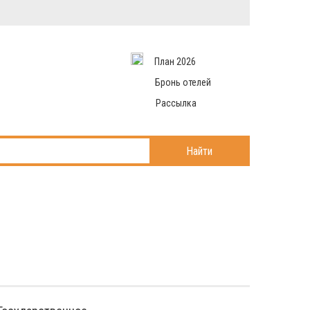
Вход в систему
Email
аться
План 2026
и данные
Пароль
 рассылаем
Бронь отелей
Запомнить меня
Рассылка
Войти в кабинет
ль?
Найти