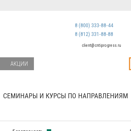
Регистрация
Зарегистриров
8 (800) 333-88-44
Мы не передаем ваш
третьим лицам и не
8 (812) 331-88-88
спам
client@cntiprogress.ru
Забыли паро
АКЦИИ
СЕМИНАРЫ И КУРСЫ ПО НАПРАВЛЕНИЯМ