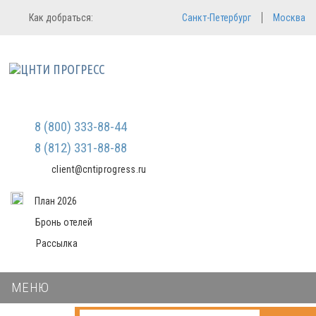
Регистрация
Вход в систему
Как добраться:
Санкт-Петербург
Москва
Email
Зарегистрироваться
Пароль
Мы не передаем ваши данные
третьим лицам и не рассылаем
спам
Запомнить меня
Забыли пароль?
Войти в кабинет
8 (800) 333-88-44
8 (812) 331-88-88
client@cntiprogress.ru
План 2026
Бронь отелей
Рассылка
МЕНЮ